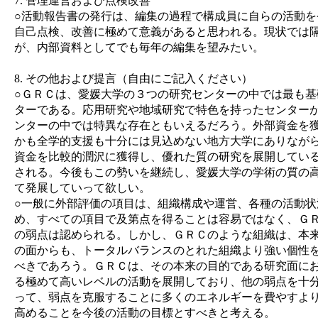
7. 管理運営および点検改善
○活動報告書の発行は、編集の過程で構成員に自らの活動を
自己点検、改善に極めて意義があると思われる。現状では
が、内部資料としてでも毎年の編集を望みたい。
8. その他および提言（自由にご記入ください）
○ＧＲＣは、愛媛大学の３つの研究センターの中では最も基
ターである。応用研究や地域研究で特色を持ったセンター
ンターの中では特異な存在ともいえるだろう。外部資金を獲
かも全学的支援も十分には見込めない地方大学にありなが
資金を比較的潤沢に獲得し、優れた質の研究を展開してい
される。今後もこの勢いを継続し、愛媛大学の学術の質の
て発展していって欲しい。
○一般に外部評価の項目は、組織構成や運営、各種の活動状
め、すべての項目で及第点を得ることは容易ではなく、Ｇ
の弱点は認められる。しかし、ＧＲＣのような組織は、本
の面からも、トータルバランスのとれた組織より強い個性
べきであろう。ＧＲＣは、その本来の目的である研究面にお
る極めて高いレベルの活動を展開しており、他の弱点を十
って、弱点を克服することに多くのエネルギーを費やすよ
高めることを今後の活動の目標とすべきと考える。