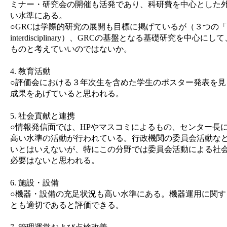
ミナー・研究会の開催も活発であり、科研費を中心とした
い水準にある。
○GRCは学際的研究の展開も目標に掲げているが（３つの
interdisciplinary）、GRCの基盤となる基礎研究を中心
ものと考えていいのではないか。
4. 教育活動
○評価会における３年次生を含めた学生のポスター発表を見
成果をあげていると思われる。
5. 社会貢献と連携
○情報発信面では、HPやマスコミによるもの、センター長
高い水準の活動が行われている。行政機関の委員会活動などについ
いとはいえないが、特にこの分野では委員会活動による社
必要はないと思われる。
6. 施設・設備
○機器・設備の充足状況も高い水準にある。機器運用に関す
とも適切であると評価できる。