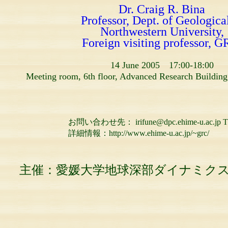
Dr. Craig R. Bina
Professor, Dept. of Geological 
Northwestern University,
Foreign visiting professor, G
14 June 2005 17:00-18:00
Meeting room, 6th floor, Advanced Research Building
お問い合わせ先： irifune@dpc.ehime-u.ac.jp TEL 0
詳細情報：http://www.ehime-u.ac.jp/~grc/
主催：愛媛大学地球深部ダイナミク