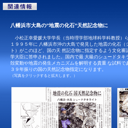
八幡浜市大島の”地震の化石”天然記念物に
小松正幸愛媛大学学長（当時理学部地球科学科教授）
１９９５年に 八幡浜市沖の大島で発見した地震の化石（
ト）がこのほど、国の天 然記念物に指定するよう文化審
学大臣に答申されました。国内で最 大級のシュードタキ
殻変動や地震の発生メカニズムを解明する貴重 な試料で
３９年振りの国の天然記念物指定になります。
（写真をクリックすると拡大します。）