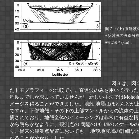
図２：(上) 直達波
+反射波の波線分
軸は深さ(km)．
図３は、図２
たトモグラフィーの比較です。直達波のみを用いて行ったも
程度までしか求まっていませんが、新しい手法ではMoho
メージを得ることができました。地殻 地震はほとんどが
ですが、下部地殻・その下の上部マントルからの流体の上
摘されており、地殻全体のイメージングは非常に有益な情
から明らかなように、観測点の 間隔の1/6-1/8のスケー
り、従来の観測点配置においても、 地殻地震域の詳細な
れることが分かりました。