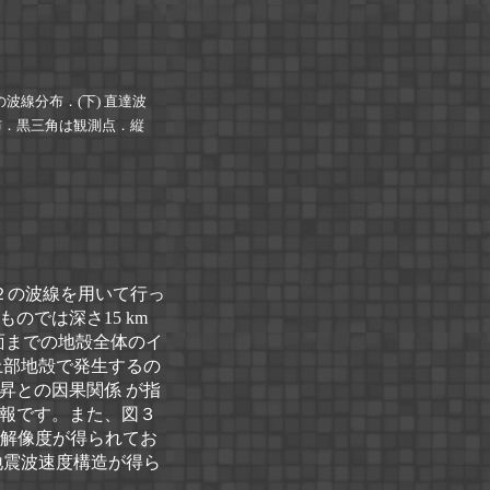
の波線分布．(下) 直達波
布．黒三角は観測点．縦
の波線を用いて行っ
のでは深さ15 km
面までの地殻全体のイ
上部地殻で発生するの
昇との因果関係 が指
報です。また、図３
ルの解像度が得られてお
地震波速度構造が得ら