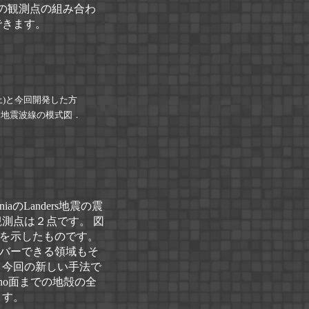
の観測点の組み合わ
できます。
上)と今回開発した方
，地震波線の模式図．
iaのLanders地震の震
測点は２点です。 図
を示したものです。
カバーできる領域もそ
、今回の新しい手法で
ho面までの地殻の全
ます。