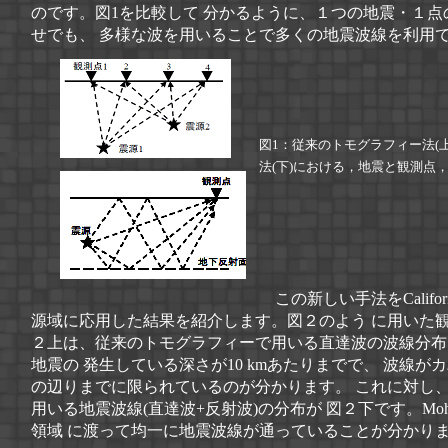
のです。図1を比較して 分かるように、１つの地震・１点
せでも、 多様な波を用いることで多くの地震波線を利用
図1：従来のトモグラフィー法(
法(下)における，地震と観測点
この新しい手法をCaliforn
源域に応用した結果を紹介します。図２のよう に用いた観
２上は、従来のトモグラフィーで用いる直達波の波線分布
地震の 発生している深さが10 kmあたりまでで、 波線が
の辺りまでに限られているのが分かります。 これに対し
用いる地震波線(直達波+反射波)の分布が 図２下です。Mo
領域 に渡って均一に地震波線が通っていることが分かり