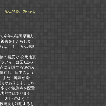
← 最近の研究一覧へ戻る
て今年の福岡県西方
な被害をもたらしま
報は、 もちろん地殻
倍の精度で3次元地震
ラフィーは図1上の
点に 到達する波のみ
依存し、日本のよう
す。また、地震が発生
傾向があります。これ
り多くの観測点を配置
現実的ではありませ
 図1下のように、
る後続波も利用するも