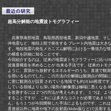
超高分解能の地震波トモグラフィー
兵庫県南部地震、鳥取県西部地震、新潟中越地震、そし
沖地震など、地殻上部で発生する プレート内地震は大き
す。地殻地震の発生メカニズム解明における一番強力な情
の構造を詳細に知ることです。
今回紹介するのは、従来の地震波トモグラフィーに比べ10
波速度構造を求めることが 出来る手法です。従来のトモグ
ように、震源から放射するエネルギーのうち、直達で観測
を用いるものでした。この方法の分解能は観測点の間隔に
に密に観測点が設置 されている地域でも約10 km程度で
している領域よりも深い場所の解像度は極端に悪くなる 
を改善するには２つの方法が考えられます。 １つは、よ
することですが、 これには多大なコストが必要であまり
ん。もう１つが今回開発した手法によるものです。これは、
直達波以外に地表や地下の反射面(Moho面など)で反射す