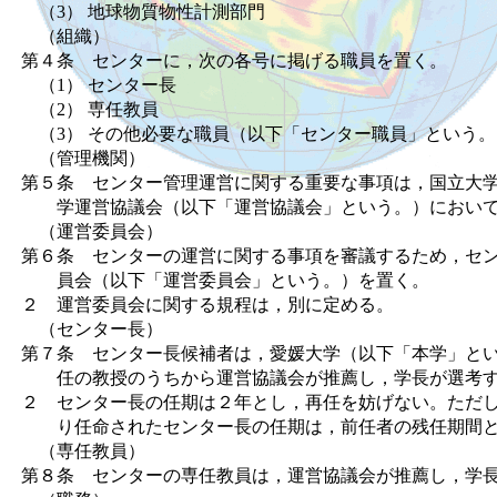
（3） 地球物質物性計測部門
（組織）
第４条 センターに，次の各号に掲げる職員を置く。
（1） センター長
（2） 専任教員
（3） その他必要な職員（以下「センター職員」という。
（管理機関）
第５条 センター管理運営に関する重要な事項は，国立大
学運営協議会（以下「運営協議会」という。）において
（運営委員会）
第６条 センターの運営に関する事項を審議するため，セ
員会（以下「運営委員会」という。）を置く。
２ 運営委員会に関する規程は，別に定める。
（センター長）
第７条 センター長候補者は，愛媛大学（以下「本学」と
任の教授のうちから運営協議会が推薦し，学長が選考
２ センター長の任期は２年とし，再任を妨げない。ただ
り任命されたセンター長の任期は，前任者の残任期間と
（専任教員）
第８条 センターの専任教員は，運営協議会が推薦し，学