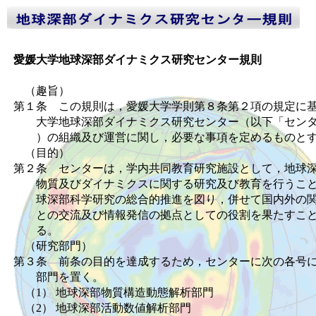
愛媛大学地球深部ダイナミクス研究センター規則
（趣旨）
第１条 この規則は，愛媛大学学則第８条第２項の規定に
大学地球深部ダイナミクス研究センター（以下「センタ
）の組織及び運営に関し，必要な事項を定めるものと
（目的）
第２条 センターは，学内共同教育研究施設として，地球
物質及びダイナミクスに関する研究及び教育を行うこと
球深部科学研究の総合的推進を図り，併せて国内外の関
との交流及び情報発信の拠点としての役割を果たすこと
る。
（研究部門）
第３条 前条の目的を達成するため，センターに次の各号
部門を置く。
（1） 地球深部物質構造動態解析部門
（2） 地球深部活動数値解析部門