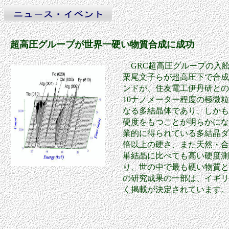
超高圧グループが世界一硬い物質合成に成功
GRC超高圧グループの入
栗尾文子らが超高圧下で合成
ンドが、住友電工伊丹研との
10ナノメーター程度の極微
なる多結晶体であり、しかも
硬度をもつことが明らかにな
業的に得られている多結晶ダ
倍以上の硬さ、また天然・合
単結晶に比べても高い硬度測
り、世の中で最も硬い物質と
の研究成果の一部は、イギリス
く掲載が決定されています