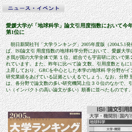
愛媛大学が「地球科学」論文引用度指数において今
第1位に
朝日新聞社刊「大学ランキング」2005年度版（2004.5.1
ば、ISI論文引 用度指数の地球科学分野において、愛媛大
き我が国の大学全体で第 １位、総合でも宇宙研に次いで第
れています。また、昨年に比べて論 文数、引用度数ともに1
上昇しており、GRCを中心とした本学の地球科 学分野がイ
研究業績をあげている証拠といえるでしょう。なお、分野 
は、各分野で論文数の多い研究機関上位３０位のなかで、引
い（インパクトの高い論文が多い）順番に並べたものです