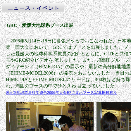
GRC・愛媛大地球系ブース出展
2006年5月14日-18日に幕張メッセでおこなわれた、日本
第一回大会において、GRCではブースを出展しました。ブー
した愛媛大の地球科学系教員の紹介とともに、CITEと共催
モやGRC紹介ビデオを 流しました。また、超高圧グルー
ダイヤモンド（HIME-DIA）の展示や、最新の高分解能地
（EHIME-MODEL2006） の発表をおこないました。当
HIME-DIAとEHIME-MODELのカ ードは、400枚ほど
れ、周囲のブースの中でひときわ 目立っていました。
※日本地球惑星科学連合2006年大会HPに展示ブース写真掲載有り