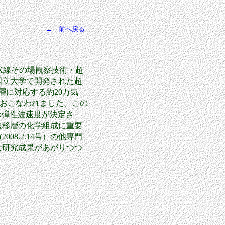
← 前へ戻る
X線その場観察技術・超
国立大学で開発された超
移層に対応する約20万気
ておこなわれました。この
iteの弾性波速度が決定さ
遷移層の化学組成に重要
08.2.14号）の他専門
な研究成果があがりつつ