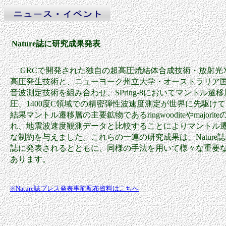
Nature誌に研究成果発表
GRCで開発された独自の超高圧焼結体合成技術・放射光
高圧発生技術と、ニューヨーク州立大学・オーストラリア
音波測定技術を組み合わせ、SPring-8においてマントル遷
圧、1400度C領域での精密弾性波速度測定が世界に先駆け
結果マントル遷移層の主要鉱物であるringwooditeやmajor
れ、地震波速度観測データと比較することによりマントル
な制約を与えました。これらの一連の研究成果は、Nature誌(20
誌に発表されるとともに、同様の手法を用いて様々な重要
あります。
※Nature誌プレス発表事前配布資料はこちへ