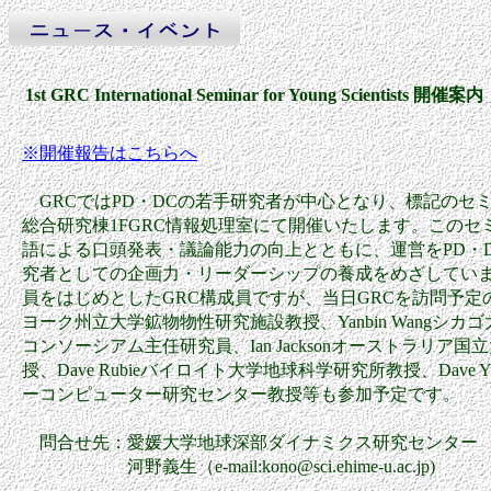
1st GRC International Seminar for Young Scientists 開催案内
※開催報告はこちらへ
GRCではPD・DCの若手研究者が中心となり、標記のセミナーを3
総合研究棟1FGRC情報処理室にて開催いたします。このセ
語による口頭発表・議論能力の向上とともに、運営をPD・
究者としての企画力・リーダーシップの養成をめざしていま
員をはじめとしたGRC構成員ですが、当日GRCを訪問予定のBob 
ヨーク州立大学鉱物物性研究施設教授、Yanbin Wangシ
コンソーシアム主任研究員、Ian Jacksonオーストラリア
授、Dave Rubieバイロイト大学地球科学研究所教授、Dave
ーコンピューター研究センター教授等も参加予定です。
問合せ先：愛媛大学地球深部ダイナミクス研究センター
河野義生（e-mail:kono@sci.ehime-u.ac.jp)