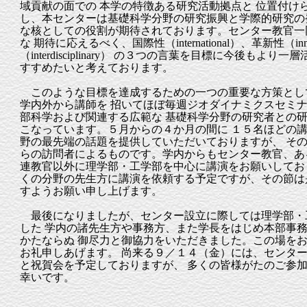
域貢献の面での 本学の特徴ある研究活動拠点と 位置付け
し、本センターは基礎科学分野の研究振興と学際的研究の
な核としての役割が期待されております。センター教官一
な 期待に応えるべく、国際性（international）、革新性（inn
（interdisciplinary） の３つの言葉を目標に今後もより
すすめたいと考えております。
このような目標を達成するための一つの重要な方策とし
学内外から講師を 招いてほぼ毎週ジオダイナミクスセミ
部科学および関連する広範な 基礎科学分野の研究者との
こなっています。５月からの４か月の間に １５名ほどの
野の最先端の話題を提供していただいておりますが、 そ
らの訪問者によるものです。学内からもセンター教官、あ
連教官以外に理学部・工学部を中心に講演をお願いしてお
くの分野の先生方に講演を依頼する予定ですが、その節は
すようお願い申し上げます。
最後になりましたが、センター設立に際しては理学部・
した 学内の諸先生方や事務方、また学長をはじめ本部事
かたならぬ 御尽力と御協力をいただきました。この場を
お礼申しあげます。 尚来る９／１４（金）には、センタ
と祝賀会を予定しておりますが、 多くの皆様がたのご参
幸いです。