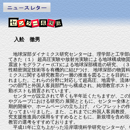
入舩 徹男
地球深部ダイナミクス研究センターは、理学部と工学部
てきた（１） 超高圧実験や放射光実験による地球構成物
震波トモグラフィー (CT)による地球深部構造の研究、（
性精密測定技術等を有機的に結びつけ、 地球深部の物質
ミクスに関する研究教育の一層の推進を図ることを目的に
れました。これらの分野に対応して超高圧、地震学、流体
つの部門と外国人客員部門から構成され、純増教官ポスト
勤ポストも措置されています。
センターが設立されて早くも半年近くたちますが、この
やグループにおける研究の 展開とともに、センター全体
期的開催や、ホームページの立ち上げ、 パンフレットの
なってまいりました。また、これまでに外国人客員教授、
究支援推進員の採用をすすめるとともに、新規増を含め現
教官の選考をすすめております。
平成11年に立ち上がった沿岸環境科学研究センターが、