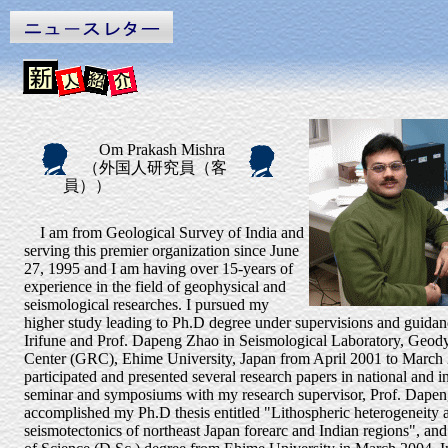
Om Prakash Mishra
（外国人研究員（客
員））
I am from Geological Survey of India and
serving this premier organization since June
27, 1995 and I am having over 15-years of
experience in the field of geophysical and
seismological researches. I pursued my
higher study leading to Ph.D degree under supervisions and guidanc
Irifune and Prof. Dapeng Zhao in Seismological Laboratory, Geo
Center (GRC), Ehime University, Japan from April 2001 to March 
participated and presented several research papers in national and i
seminar and symposiums with my research supervisor, Prof. Dapen
accomplished my Ph.D thesis entitled "Lithospheric heterogeneity 
seismotectonics of northeast Japan forearc and Indian regions", an