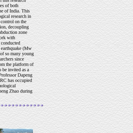
 this research
es of both
e of India. This
ogical research in
 control on the
tion, decoupling
subduction zone
work with
y conducted
c earthquake (Mw
l of so many young
archers since
om the platform of
 be invited as a
 Professor Dapeng
 GRC has occupied
mological
apeng Zhao during