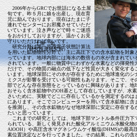
2006年からGRCでお世話になる土屋
旬です。昨５月に娘を出産し、現在育
児に励んでおります。現在はたまに子
連れでセンターにお邪魔させていただ
いています。泣き声などで時々ご迷惑
をおかけしておりますが、温かくお見
守りいただければ幸いです。
土屋 旬
研究分野は第一原理電子状態計算法
（研究推進研究員）
を用いた鉱物物性分野で、主に高圧下での含水鉱物を対象
っています。地球内部には海水の数倍もの水が含まれてい
されています。一般に物質中にわずかな水素などの揮発性
だけで、その物質の融点の低下など性質が大きく変化する
います。地球深部にその水が存在するために地球進化のシ
ミクスが影響を受けている可能性もあります。そこで、その
部でどんな存在形態をとっているかに興味があります。地球
おそらく含水鉱物中のOH基として存在していますが、水
さいために、実験でどこに存在しているかを測定するのは
にあります。そこでコンピューターを用いて含水鉱物に含
を推測し、その含水鉱物がなぜ地球深部に安定に存在する
たいと思っています。
これまでの研究としては、地球下部マントル条件圧力下
られている、新しく発見された酸化アルミニウム水酸化物の
AlOOH）や高圧含水マグネシウムケイ酸塩(DHMS)の最高圧相
素位置決定などを行ってきました。その結果、これらの含