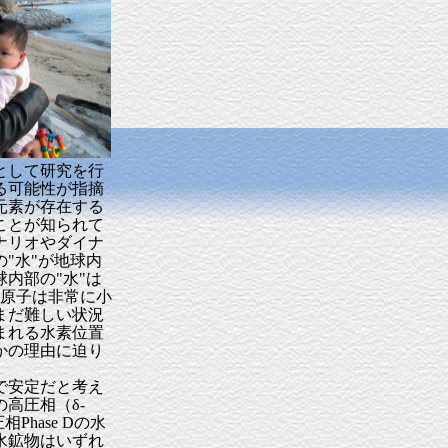
として研究を行
る可能性が指摘
元素が存在する
ことが知られて
ナリオやダイナ
"水"が地球内
内部の"水"は
素原子は非常に小
まだ難しい状況
まれる水素位置
かの理由に迫り
で安定だと考え
高圧相（δ-
Phase Dの水
水鉱物はいずれ