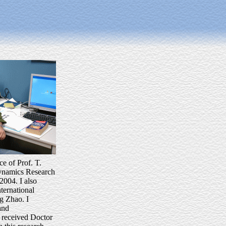
e of Prof. T.
dynamics Research
2004. I also
nternational
g Zhao. I
and
d received Doctor