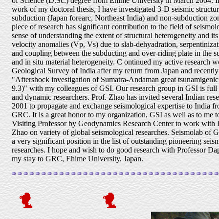
of Science (D.Sc.) degree from Ehime University in March 2004. In
work of my doctoral thesis, I have investigated 3-D seismic structur
subduction (Japan forearc, Northeast India) and non-subduction zon
piece of research has significant contribution to the field of seismol
sense of understanding the extent of structural heterogeneity and its
velocity anomalies (Vp, Vs) due to slab-dehyadration, serpentiniza
and coupling between the subducting and over-riding plate in the 
and in situ material heterogeneity. C ontinued my active research 
Geological Survey of India after my return from Japan and recentl
"Aftershock investigation of Sumatra-Andaman great tsunamigeni
9.3)" with my colleagues of GSI. Our research group in GSI is ful
and dynamic researchers. Prof. Zhao has invited several Indian rese
2001 to propagate and exchange seismological expertise to India fr
GRC. It is a great honor to my organization, GSI as well as to me to
Visiting Professor by Geodynamics Research Center to work with
Zhao on variety of global seismological researches. Seismolab of
a very significant position in the list of outstanding pioneering seis
researches. I hope and wish to do good research with Professor D
my stay to GRC, Ehime University, Japan.