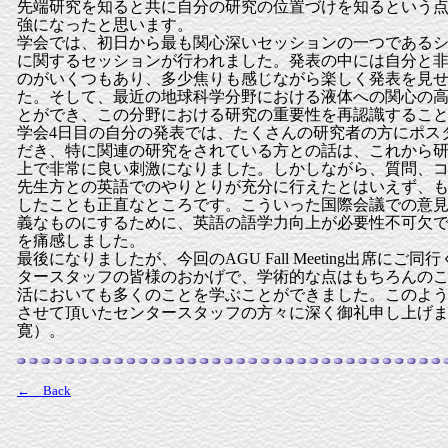
先端研究を知ると共に自分の研究の位置づけを知るという
強になったと思います。
学会では、初日から最も関心深いセッションの一つである
に関するセッションが行われました。発表の中には自分と
のがいくつもあり、多少焦りも感じながら楽しく発表を見
た。そして、最近の地球科学分野における液体への関心の
とができ、この分野における研究の重要性を再認識するこ
学会4日目の自分の発表では、たくさんの研究者の方にポス
だき、特に関連の研究をされている方との話は、これから
上で非常に良い刺激になりました。しかしながら、質問、
先生方との英語でのやりとりが充分に行えたとはいえず、
したことも正直なところです。こういった国際会議での意
義なものにするために、英語の語学力向上が必要性不可欠
を痛感しました。
最後になりましたが、今回のAGU Fall Meeting出席にご
タースタッフの皆様のおかげで、学術的な点はもちろんの
活においても多くのことを学ぶことができました。このよ
させて頂いたセンタースタッフの方々に深く御礼申し上げ
寛）。
← Back