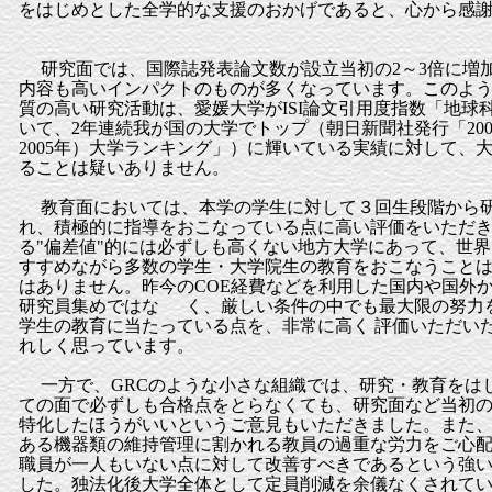
をはじめとした全学的な支援のおかげであると、心から感
研究面では、国際誌発表論文数が設立当初の2～3倍に増
内容も高いインパクトのものが多くなっています。このよう
質の高い研究活動は、愛媛大学がISI論文引用度指数「地球
いて、2年連続我が国の大学でトップ（朝日新聞社発行「200
2005年）大学ランキング」）に輝いている実績に対して、
ることは疑いありません。
教育面においては、本学の学生に対して３回生段階から
れ、積極的に指導をおこなっている点に高い評価をいただ
る"偏差値"的には必ずしも高くない地方大学にあって、世
すすめながら多数の学生・大学院生の教育をおこなうこと
はありません。昨今のCOE経費などを利用した国内や国外
研究員集めではな く、厳しい条件の中でも最大限の努力を
学生の教育に当たっている点を、非常に高く 評価いただい
れしく思っています。
一方で、GRCのような小さな組織では、研究・教育をは
ての面で必ずしも合格点をとらなくても、研究面など当初
特化したほうがいいというご意見もいただきました。また
ある機器類の維持管理に割かれる教員の過重な労力をご心
職員が一人もいない点に対して改善すべきであるという強
した。独法化後大学全体として定員削減を余儀なくされて