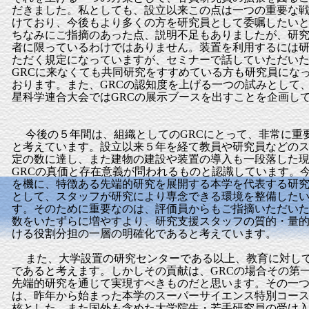
だきました。私としても、設立以来この点は一つの重要な
けており、今後もより多くの方を研究員として委嘱したい
ちなみにご指摘のあった点、説明不足もありましたが、研
者に限っているわけではありません。装置を利用するには
ただく規定になっていますが、セミナーで話していただい
GRCに来なくても共同研究をすすめている方も研究員にな
おります。また、GRCの認知度を上げる一つの試みとして
星科学連合大会ではGRCの展示ブースを出すことを企画し
今後の５年間は、組織としてのGRCにとって、非常に重
と考えています。設立以来５年を経て教員や研究員などの
定の数に達し、また建物の建設や装置の導入も一段落した
GRCの真価と存在意義が問われるものと認識しています。
を機に、特徴ある先端的研究を展開する本学を代表する研
として、スタッフが研究により専念できる環境を整備した
す。そのために重要なのは、評価員からもご指摘いただい
数をいたずらに増やすより、研究支援スタッフの質的・量
ける役割分担の一層の明確化であると考えています。
また、大学設置の研究センターである以上、教育に対し
であると考えます。しかしその貢献は、GRCの場合その第
先端的研究を通じて実現すべきものだと思います。その一
は、昨年から始まった本学のスーパーサイエンス特別コース
核とした、また国外も含めた大学院生・若手研究員の受け