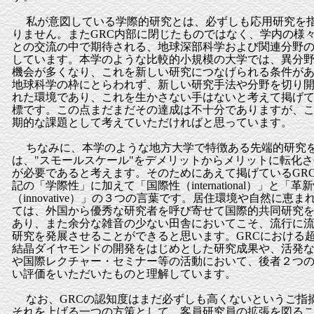
私が意図している学際的研究とは、必ずしも応用研究を
りません。またGRC内部に閉じたものではなく、学内の様
との交流の中で期待される、地球深部科学および関連分野
しています。本学のような比較的小規模の大学では、異分
機会が多くなり、これを新しい研究につなげられる条件が
地球科学の枠にとらわれず、新しい研究手法や分野を切り
れた環境であり、これを生かさない手はないと考えて掲げ
標です。この点まだまだその達成は不十分でありますが、
期的な課題として考えていただければと思っています
ちなみに、本学のような地方大学で特徴ある先端的研究
は、"スモールスケール"をデメリットからメリットに転化
が必要であると考えます。そのためにあえて掲げているGR
記の「学際性」に加えて「国際性（international）」と「革
（innovative）」の３つの言葉です。居住環境や自然に恵
ては、外国から優秀な研究者を呼び寄せて国際的共同研究
あり、また余分な雑音の少ない田舎においてこそ、流行に
研究を発展させることができると思います。GRCにおける
結晶ダイヤモンドの開発をはじめとした研究成果や、活発
や国際レクチャー・セミナー等の活動において、後者２つ
い評価をいただいたものと理解しています。
なお、GRCの認知度はまだ必ずしも高くないというご指
それを上げる一つの方策として、客員研究員の拡張を図る