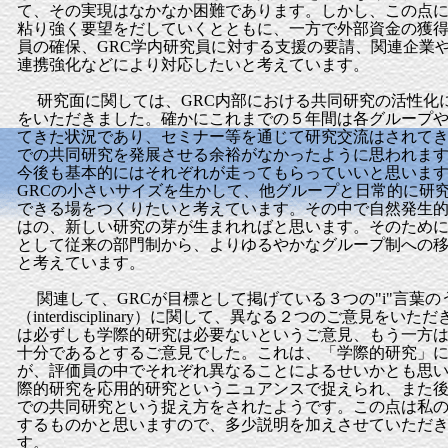
て、その実現はなかなか困難であります。しかし、この点
粘り強く要望をだしていくとともに、一方で外部資金の獲
員の確保、GRC学内研究員に対する支援の要請、関連企業
連携強化などにより対応したいと考えています。
研究面に関しては、GRC内部における共同研究の活性化
をいただきました。確かにこれまでの５年間は各グループ
てきた状況であり、セミナー等を通じて研究交流はされて
での共同研究を発展させる余裕がなかったように思われま
今後も基本的にはそれぞれが走ってもらっていいと思いま
GRCの小さいサイズを生かして、他グループと日常的に研
できる場をつくりたいと考えています。その中で自然発生的
はの、新しい研究の芽が生まれればと思います。そのために
として従来の部門制から、よりゆるやかなグループ制への
と考えています。
関連して、GRCが目標として掲げている３つの"i"言葉の
（interdisciplinary）に関して、異なる２つのご意見をい
は必ずしも学際的研究は必要ないというご意見、もう一方
十分であるとするご意見でした。これは、「学際的研究」
が、評価員の中でそれぞれ異なることによるせいかとも思
際的研究を応用的研究というニュアンスで捉えられ、また後
での共同研究という捉え方をされたようです。この点は私
するものかと思いますので、多少説明を加えさせていただ
す。