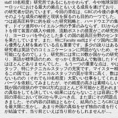
staff 10名程度）研究所であるにもかかわらず、今や地球
ーロッパにおける最大の拠点ともいえる成長を遂げており
の研究者が訪れています。今回の滞在は、GRCの今後の参
そのような成長の秘密と現状を探るのも目的の一つでした。
つは超高圧科学に的を絞った研究戦略と、ハードウエアの
す。ドイツ連邦やバイエルン州の予算のみならず、EUから
トを得て装置の購入や維持、流動ポストの措置がこの研究
り、ヨーロッパを中心とした多くの国の超高圧分野のセン
を果たしています。また、特にFaculty staffはドイツ国内
ら優秀な人材を集めている点も重要です。多少の訛りはあ
研究者は英語でのコミュニケーションに問題がないため、
可能になるのでしょう。研究所には常に10数か国からの研
り、英語が標準語のため、せっかく意気込んで勉強したド
はほとんどありませんでした。 もう一つの重要な点は、や
タッフ、特にテクニカルスタッフの充実です。マイスター
るこの国では、テクニカルスタッフの質が非常に高く、数
ないものの（それでも10名程度）大変いい仕事をしてくれ
パーツを依頼してみましたが、その精度の高さは素晴らし
我が国の現状の中でBGI方式はほとんど不可能かと思われま
の真似をしても決していい結果にはならないことは容易に
回の滞在においてBGIから学ぶべき点、また逆にその問題
きました。その内容の詳細はともかく、結局のところGRC
を最大限に生かし、あまり外国の真似をせず独自の道を行
が結論です。当り前といえば当り前かもしれませんが…。