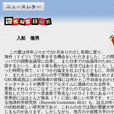
入舩 徹男
この夏は何年ぶりかで2か月余りの少し長期に渡り、
海外（ドイツ）で仕事をする機会をいただきました。この間
ッパでの国際会議等に出席し、また日本での会議等のために
国するという、あまり落ち着かない生活ではありました。
った時間を得て、いくつかの論文を仕上げるとともに、共
ト、また久しぶりに自らの手で実験をおこなう機会にめぐ
GRC構成員はじめ関係者の皆様には何かとご不自由をおか
インターネットや携帯でリアルタイムに連絡のとれる昨今
業務もそれなりにこなすことができたのではないかと思って
滞在したワーグナー音楽祭で有名なバイロイト市にあるバ
世界的にはほとんど無名（？）に近い新しい大学です。そ
る地球科学研究所（Bayreuth Geoinstiute, BGI）も、設立
の比較的新しい研究所であり、これらの点では我が愛媛大学
じるものがあります。しかしながら、地方の小規模大学の小さな（