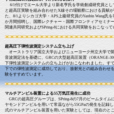
6/1付けでエール大学より新名亨氏を学術創成研究員とし
と超高圧実験を組み合わせたX線その場観察における貢献が
た、8/1よりシカゴ大学・APS上級研究員のYanbin Wang
か月間招聘し、国際レクチャー・国際フロンティアセミナ
関連共同研究およびSPring-8における共同実験をおこなっ
超高圧下弾性波測定システム立ち上げ
オーストラリア国立大学およびニューヨーク州立大学で開
音波測定法を基礎に、GRCの大型超高圧装置（ORANGE-3
下弾性波測定システムの立ち上げがおこなわれました。すでに
下での弾性波測定に成功しており、放射光との組み合わせ
験をすすめています。
マルチアンビル装置による55万気圧発生に成功
GRCの超高圧グループは、SPring-8の7月のビームタイ
ヤモンドアンビルを用いて常温ながら55GPaの発生を記録し
式のマルチアンビル装置を用いた実験としては、現在のと