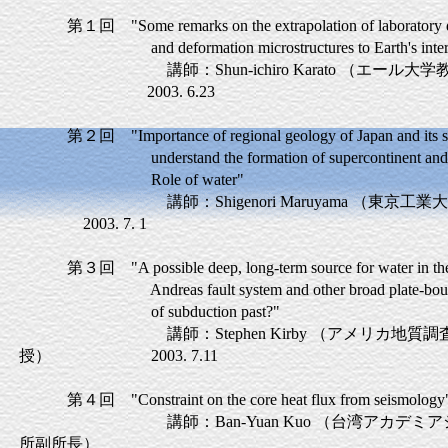
第１回 "Some remarks on the extrapolation of laboratory da
and deformation microstructures to Earth's interi
講師：Shun-ichiro Karato （エール大学
2003. 6.23
第２回 "Importance of regional geology of Japan and its sur
understand the formation of supercontinent and its 
Role of water"
講師：Shigenori Maruyama （東京工
2003. 7. 1
第３回 "A possible deep, long-term source for water in the 
Andreas fault system and other broad plate-boundar
of subduction past?"
講師：Stephen Kirby （アメリカ地質調
授） 2003. 7.11
第４回 "Constraint on the core heat flux from seismology
講師：Ban-Yuan Kuo （台湾アカデミア
所副所長）