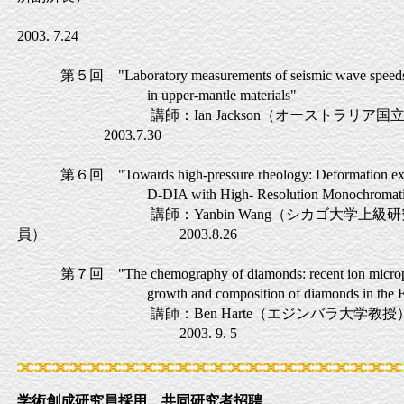
2003. 7.24
第５回 "Laboratory measurements of seismic wave speeds a
in upper-mantle materials"
講師：Ian Jackson（オーストラリア国立
2003.7.30
第６回 "Towards high-pressure rheology: Deformation exper
D-DIA with High- Resolution Monochromatic Di
講師：Yanbin Wang（シカゴ大学上級研
員） 2003.8.26
第７回 "The chemography of diamonds: recent ion micropro
growth and composition of diamonds in the Earth
講師：Ben Harte（エジンバラ大学教授
2003. 9. 5
学術創成研究員採用、共同研究者招聘