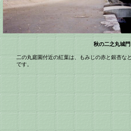
秋の二之丸城門
二の丸庭園付近の紅葉は、もみじの赤と銀杏な
です。