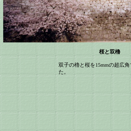
桜と双櫓
双子の櫓と桜を15mmの超広
た。