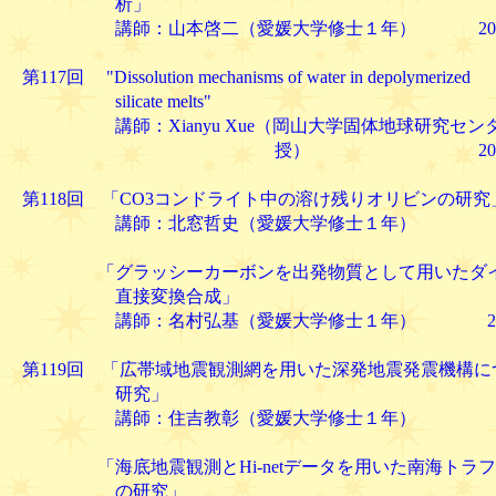
析」
講師：山本啓二（愛媛大学修士１年） 2005. 1
第117回 "Dissolution mechanisms of water in depolymerized
silicate melts"
講師：Xianyu Xue（岡山大学固体地球研究セン
授） 2005. 2.
第118回 「CO3コンドライト中の溶け残りオリビンの研究
講師：北窓哲史（愛媛大学修士１年）
「グラッシーカーボンを出発物質として用いたダイ
直接変換合成」
講師：名村弘基（愛媛大学修士１年） 2005. 
第119回 「広帯域地震観測網を用いた深発地震発震機構に
研究」
講師：住吉教彰（愛媛大学修士１年）
「海底地震観測とHi-netデータを用いた南海トラフ
の研究」