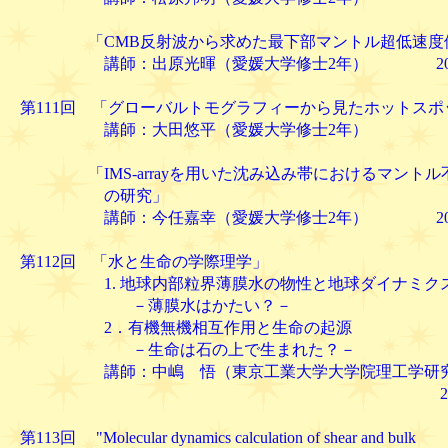
「CMB反射波から求めた最下部マントル超低速度
講師：出原光暉（愛媛大学修士2年） 2004.1
第111回 「グローバルトモグラフィーから見たホットスポ
講師：大田悠平（愛媛大学修士2年）
「IMS-arrayを用いた沈み込み帯におけるマントル
の研究」
講師：今任嘉幸（愛媛大学修士2年） 2004.1
第112回 「水と生命の学際理学」
1. 地球内部粒界薄膜水の物性と地球ダイナミク
－薄膜水はかたい？－
2．有機無機相互作用と生命の起源
－生命は石の上で生まれた？－
講師：中嶋 悟（東京工業大学大学院理工学研究
2004.11.
第113回 "Molecular dynamics calculation of shear and bulk