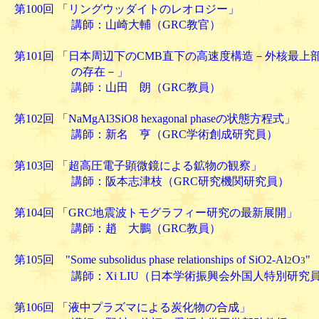
第100回 「リングウッダイトのレオロジー」
講師：山崎大輔（GRC教官） 2004. 
第101回 「日本周辺下のCMB直下の高速度構造－外核最上
の存在－」
講師：山田 朗（GRC教員） 2004. 
第102回 「NaMgAl3SiO8 hexagonal phaseの状態方程式」
講師：新名 亨（GRC学術創成研究員） 2004
第103回 「超高圧電子顕微鏡による鉱物の観察」
講師：阪本志津枝（GRC研究機関研究員） 2004.
第104回 「GRC地震波トモグラフィー研究の最新展開」
講師：趙 大鵬（GRC教員） 2004. 
第105回 "Some subsolidus phase relationships of SiO2-Al
O
"
2
3
講師：Xi LIU（日本学術振興会外国人特別研究員，
2004. 7.
第106回 「液中プラズマによる炭化物の合成」