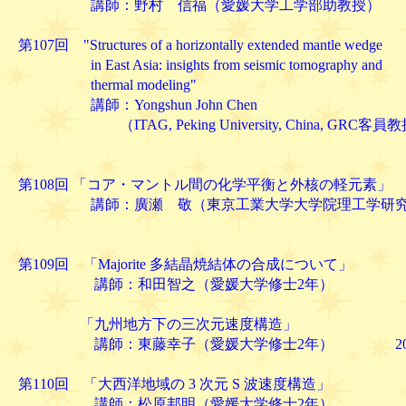
講師：野村 信福（愛媛大学工学部助教授） 2004.
第107回 "Structures of a horizontally extended mantle wedge
in East Asia: insights from seismic tomography and
thermal modeling"
講師：Yongshun John Chen
（ITAG, Peking University, China, GRC客員教
2004. 7.
第108回 「コア・マントル間の化学平衡と外核の軽元素」
講師：廣瀬 敬（東京工業大学大学院理工学研究
2004. 8.
第109回 「Majorite 多結晶焼結体の合成について」
講師：和田智之（愛媛大学修士2年）
「九州地方下の三次元速度構造」
講師：東藤幸子（愛媛大学修士2年） 2004.1
第110回 「大西洋地域の 3 次元 S 波速度構造」
講師：松原邦明（愛媛大学修士2年）