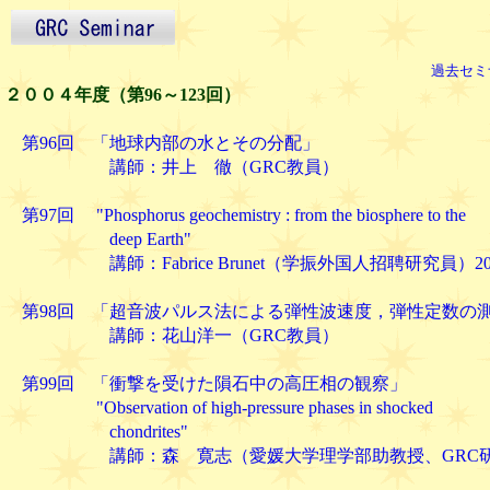
過去セミ
２００４年度（第96～123回）
第96回 「地球内部の水とその分配」
講師：井上 徹（GRC教員） 2004. 
第97回 "Phosphorus geochemistry : from the biosphere to the
deep Earth"
講師：Fabrice Brunet（学振外国人招聘研究員）2004
第98回 「超音波パルス法による弾性波速度，弾性定数の
講師：花山洋一（GRC教員） 2004. 
第99回 「衝撃を受けた隕石中の高圧相の観察」
"Observation of high-pressure phases in shocked
chondrites"
講師：森 寛志（愛媛大学理学部助教授、GRC研
2004. 5.