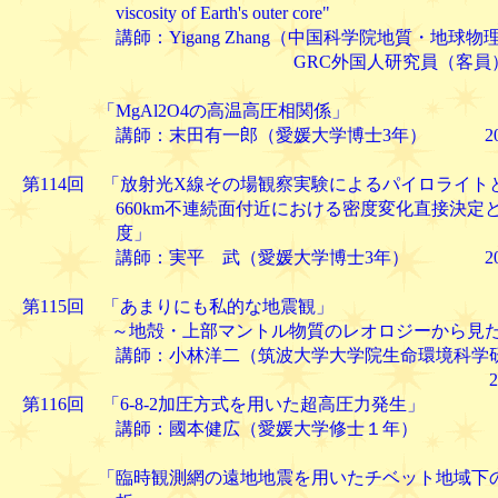
viscosity of Earth's outer core"
講師：Yigang Zhang（中国科学院地質・地球物理
GRC外国人研究員（客員）
「MgAl2O4の高温高圧相関係」
講師：末田有一郎（愛媛大学博士3年） 2004.1
第114回 「放射光X線その場観察実験によるパイロライトと
660km不連続面付近における密度変化直接決定と
度」
講師：実平 武（愛媛大学博士3年） 2004.1
第115回 「あまりにも私的な地震観」
～地殻・上部マントル物質のレオロジーから見た
講師：小林洋二（筑波大学大学院生命環境科学研
2004.12.
第116回 「6-8-2加圧方式を用いた超高圧力発生」
講師：國本健広（愛媛大学修士１年）
「臨時観測網の遠地地震を用いたチベット地域下の