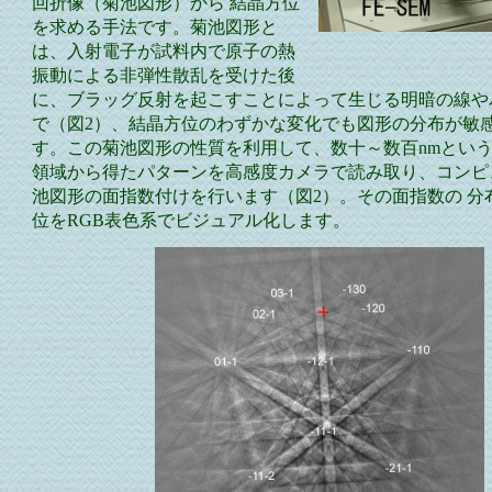
回折像（菊池図形）から 結晶方位
を求める手法です。菊池図形と
は、入射電子が試料内で原子の熱
図
振動による非弾性散乱を受けた後
に、ブラッグ反射を起こすことによって生じる明暗の線や
で（図2）、結晶方位のわずかな変化でも図形の分布が敏
す。この菊池図形の性質を利用して、数十～数百nmとい
領域から得たパターンを高感度カメラで読み取り、コンピ
池図形の面指数付けを行います（図2）。その面指数の 分
位をRGB表色系でビジュアル化します。