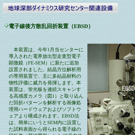
電子線後方散乱回折装置（EBSD）
本装置は、今年1月当センターに
導入された電界放出型走査型電子
顕微鏡（FE-SEM）に新たに追加
設置されました。結晶方位解析用
の専用装置で、主に多結晶材料の
物性評価に威力を発揮します。本
装置は、蛍光板を連続スキャンす
る高感度カメラ（図1）と取り込ん
だ回折パターンを解析する画像処
理用ハードウェアおよびソフトウ
ェアより構成されます。EBSD法
は、簡単にいうとSEM内に設置し
た試料表面から得られる電子線の