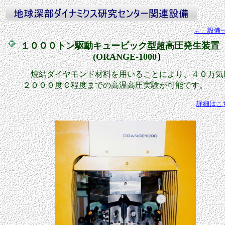
← 設備
１０００トン駆動キュービック型超高圧発生装置
(ORANGE-1000
）
焼結ダイヤモンド材料を用いることにより、４０万気
２０００度Ｃ程度までの高温高圧実験が可能です。
詳細はこ