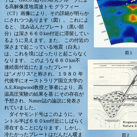
る高解像度地震波トモ グラフィー
（CT）画像により、その詳細が明らか
にされつつあります（図）。 これによ
ると、 沈み込んだプレート（黒い部
分）は深さ６６０km付近に滞留してい
るように見えます。また、 この付近の
深さまで起こっている地震（白丸）
図１
は、これを境にぱったりと起こらなく
なります。
このような６６０km不
連続面付近にたまったプレート
は"メガリス"と称され、１９８０ 年
代後半にオーストラリア国立大学の
A.E.Ringwood教授と筆者により、高
温高圧実験の結果を基 にその存在が
予想され、Nature誌の論説に発表さ
れていました。
ダイヤモンド号はこのように、マ
ントル半ば６６０km付近にしばらく
滞在することになりま す。しかし、
冷たかったプレートはだんだん暖ま
図２