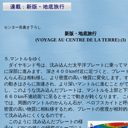
センター長書き下ろし
新版・地底旅行
(VOYAGE AU CENTRE DE LA TERRE) (3)
５.マントルをゆく
ダイヤモンド号は、沈み込んだ太平洋プレートに乗ってマ
に深部に進みます。 深さ４００km付近に近づくと、プレー
んらん石は相転移し、より密度の高い 物質に変化します。
の動きはさらに加速され、より深いマントルに進むこと が
し、このような沈み込んだプレートは、マントルを上部と下
６６０km不連続面"に至るとそこで動きが鈍くなります。 
では、周囲のマントルのかんらん石が、ペロフスカイトと呼
密度の高い物質に相転移するため、プレートの密度が相対的
て沈み込みにくくなるのです。
このように 沈み込んだプレートの様
子は、GRCの趙らの研究グループによ