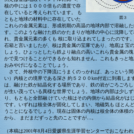
核の中には１０００倍もの濃度で存
在していると考えられています。 も
図３
ともと地球の材料中に存在していた
これらの金属元素は、形成初期の高温の地球内部で溶融した
す。このような融けた鉄のかたまりが地球の中心に沈降して
れ、貴金属元素の多くも 核に取り込まれてしまったのです
石箱と言いましたが、核は貴金属の宝庫であり、地底は 宝
しょう。ひょっとしたら鉄より融点の高いこれら貴金属の塊
かで見つけることができるかも知れません。これもきっと地
おみやげになることでしょう。
さて、外核中の下降流にうまくのっかれば、あっという間
い）内核との境界である深さ 約５２００km付近に到着しま
は、融けた鉄が結晶化する場所であり、鉄の岩がごろごろし
が生い茂っている異様な世界でしょう。地球の内部は少しず
り、もともと全部融 けていた核はその内側から結晶化がは
です。いずれは核全体が固化してしまい、地磁気も ほとん
うことになるでしょう。現在は固体の内核は核全体の体積の
から、 まだまだずっと先のことですが…。
（本稿は2001年8月4日愛媛県生涯学習センターでおこなわ