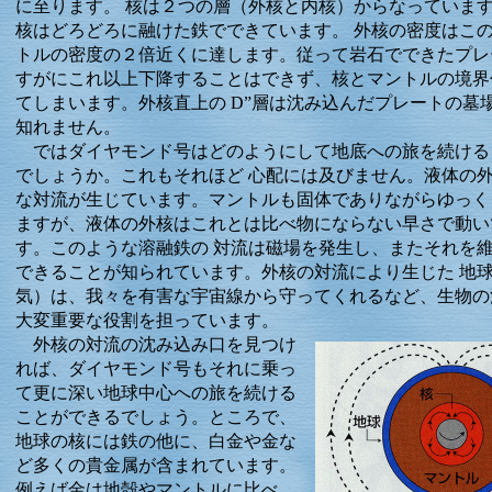
に至ります。 核は２つの層（外核と内核）からなっていま
核はどろどろに融けた鉄でできています。 外核の密度はこ
トルの密度の２倍近くに達します。従って岩石でできたプレ
すがにこれ以上下降することはできず、核とマントルの境界
てしまいます。外核直上の D”層は沈み込んだプレートの墓
知れません。
ではダイヤモンド号はどのようにして地底への旅を続ける
でしょうか。これもそれほど 心配には及びません。液体の
な対流が生じています。マントルも固体でありながらゆっく
ますが、液体の外核はこれとは比べ物にならない早さで動い
す。このような溶融鉄の 対流は磁場を発生し、またそれを
できることが知られています。外核の対流により生じた 地
気）は、我々を有害な宇宙線から守ってくれるなど、生物の
大変重要な役割を担っています。
外核の対流の沈み込み口を見つけ
れば、ダイヤモンド号もそれに乗っ
て更に深い地球中心への旅を続ける
ことができるでしょう。ところで、
地球の核には鉄の他に、白金や金な
ど多くの貴金属が含まれています。
例えば金は地殻やマントルに比べ、