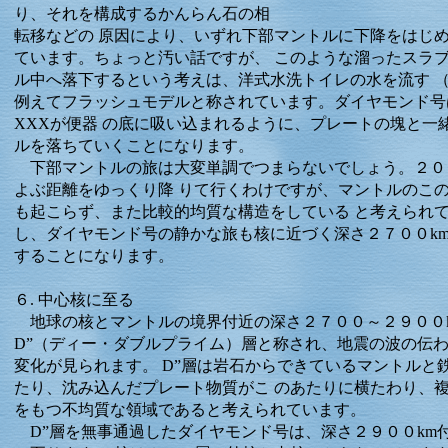
り、それを構成するかんらん石の相
転移などの 原因により、いずれ下部マントルに下降をはじ
ています。ちょっと汚い話ですが、 このような溜ったスラ
ル中へ落下するという考えは、洋式水洗トイレの水を流す （fl
例えてフラッシュモデルと称されています。ダイヤモンド号
XXXが便器 の底に吸い込まれるように、プレートの塊と一
ルを落ちていくことになります。
下部マントルの旅は大変単調でつまらないでしょう。２０
よぶ距離をゆっくり降 りて行くわけですが、マントルのこ
も起こらず、また比較的均質な構造をしている と考えられ
し、ダイヤモンド号の静かな旅も核に近づく深さ２７００k
することになります。
６. 中心核に至る
地球の核とマントルの境界付近の深さ２７００～２９００
D”（ディー・ダブルプライム）層と称され、地震の波の伝
変化が見られます。 D”層は岩石からできているマントルと
たり、沈み込んだプレート物質がこ のあたりに横たわり、
をもつ不均質な領域であると考えられています。
D”層を無事通過したダイヤモンド号は、深さ２９００km