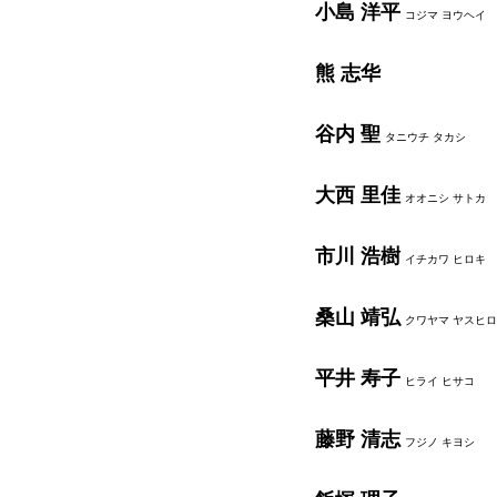
小島 洋平
コジマ ヨウヘイ
熊 志华
谷内 聖
タニウチ タカシ
大西 里佳
オオニシ サトカ
市川 浩樹
イチカワ ヒロキ
桑山 靖弘
クワヤマ ヤスヒロ
平井 寿子
ヒライ ヒサコ
藤野 清志
フジノ キヨシ