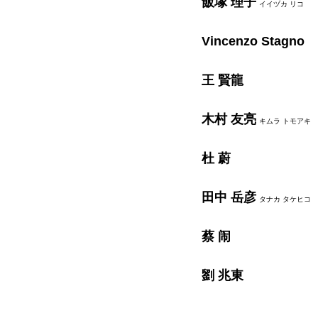
飯塚 理子
イイヅカ リコ
Vincenzo Stagno
王 賢龍
木村 友亮
キムラ トモアキ
杜 蔚
田中 岳彦
タナカ タケヒコ
蔡 闹
劉 兆東