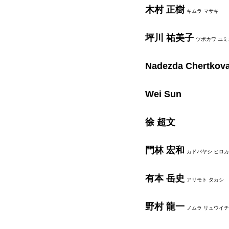
木村 正樹
キムラ マサキ
坪川 祐美子
ツボカワ ユミ
Nadezda Chertkov
Wei Sun
徐 超文
門林 宏和
カドバヤシ ヒロ
有本 岳史
アリモト タカシ
野村 龍一
ノムラ リュウイチ