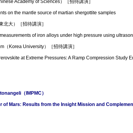
hinese Academy of Sciences）［招待講演］
on the mantle source of martian shergottite samples
也（東北大）［招待講演］
surements of iron alloys under high pressure using ultras
Kim（Korea University）［招待講演］
ovskite at Extreme Pressures: A Ramp Compression Stud
tonangeli
（
IMPMC
）
f Mars: Results from the Insight
Mission and Comple