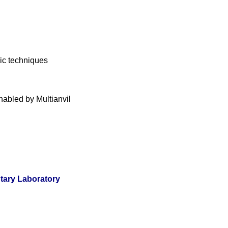
onic techniques
y Enabled by Multianvil
mentary Laboratory