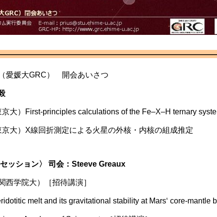
——————————————————————————————
卓久（愛媛大GRC） 開会あいさつ
毅
st‑principles calculations of the Fe–X–H ternary syst
郁哉（東京大）X線回折測定による火星の外核・内核の組成推定
セッション〉
司会：
Steeve Greaux
義生（関西学院大）［招待講演］
titic melt and its gravitational stability at Mars‘ core-mant