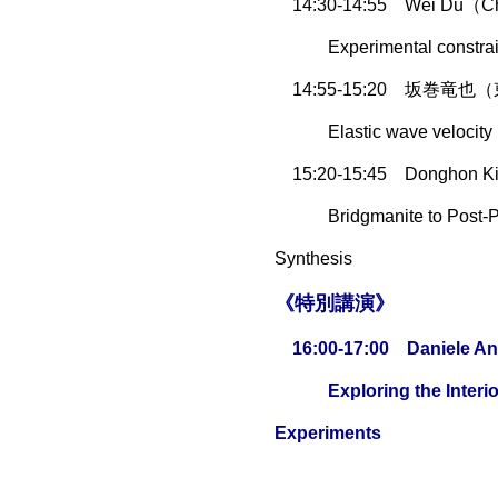
14:30-14:55 Wei Du（C
Experimental constraints 
14:55-15:20 坂巻竜
Elastic wave velocity mea
15:20-15:45 Donghon 
Bridgmanite to Post-Per
Synthesis
《特別講演》
16:00-17:00
Daniele
An
Exploring the Interior o
Experiments