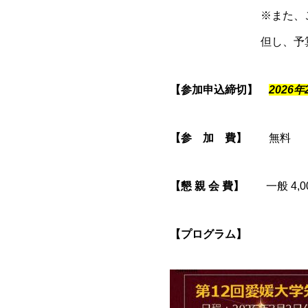
※また、ご発表(口頭
但し、予算に限度が
【参加申込締切】
2026
【参 加 費】
無料
【懇 親 会 費】
一般 4,00
【プログラム】