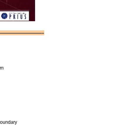
—————————–
em
le boundary