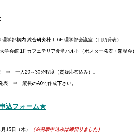
式
学部構内 総合研究棟Ⅰ 6F 理学部会議室（口頭発表）
1F カフェテリア食堂パルト（ポスター発表・懇親会
⇒ 一人20～30分程度（質疑応答込み）。
縦長のA0で作成下さい。
申込フォーム★
年1月15日（木）
（※発表申込みは締切りました）