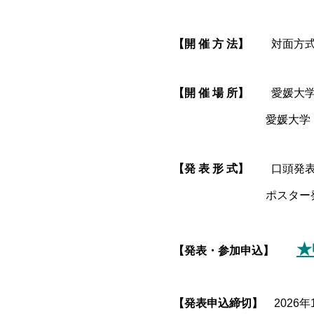
【開 催 方 法】
対面方
【開 催 場 所】
愛媛大学 理
愛媛大学 大学会館 
【発 表 形 式】
口頭発表 
ポスター発表 ⇒ 
★
【発表・参加申込】
【発表申込締切】
2026