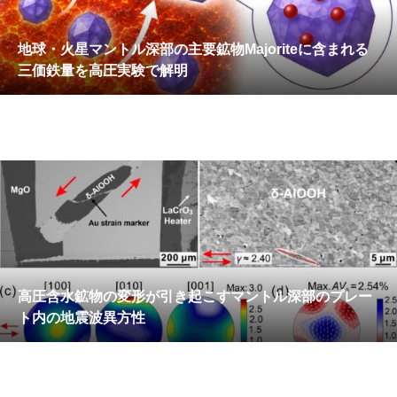
地球・火星マントル深部の主要鉱物Majoriteに含まれる
三価鉄量を高圧実験で解明
高圧含水鉱物の変形が引き起こすマントル深部のプレー
ト内の地震波異方性