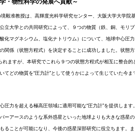
学・物性科学の発展へ貢献～
の境毅准教授は、高輝度光科学研究センター、大阪大学大学院
公立大学との共同研究によって、９つの物質（鉄、銅、モリブ
酸化マグネシウム、塩化ナトリウム）について、地球中心圧力を超
の関係（状態方程式）を決定することに成功しました。状態方
いられますが、本研究でこれら９つの状態方程式が相互に整合的
いてどの物質を“圧力計”として使うかによって生じていた今ま
心圧力を超える極高圧領域に適用可能な“圧力計”を提供します
パーアースのような系外惑星といった地球よりも大きな惑星の
もることが可能になり、今後の惑星深部研究に役立ちます。ま