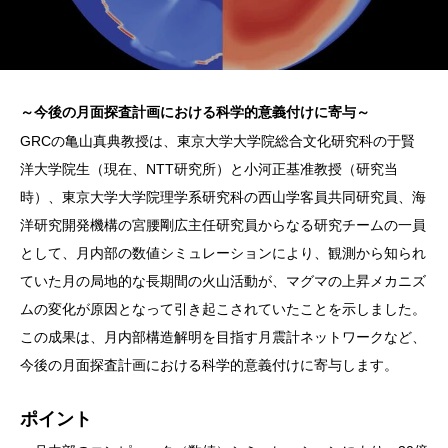
～今後の月面探査計画における科学的意義付けに寄与～
GRCの亀山真典教授は、東京大学大学院総合文化研究科の于賢
洋大学院生（現在、NTT研究所）と小河正基准教授（研究当
時）、東京大学大学院理学系研究科の西山学客員共同研究員、海
洋研究開発機構の宮腰剛広主任研究員からなる研究チームの一員
として、月内部の数値シミュレーションにより、観測から知られ
ていた月の局地的な長期間の火山活動が、マグマの上昇メカニズ
ムの変化が原因となって引き起こされていたことを示しました。
この成果は、月内部構造解明を目指す月震計ネットワークなど、
今後の月面探査計画における科学的意義付けに寄与します。
ポイント