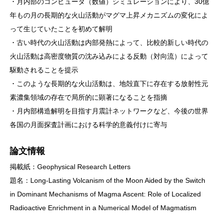
・月内部のコンピュータ（数値）シミュレーションにより、30億
年もの月の長期的な火山活動がマグマ上昇メカニズムの変化によ
って生じていたことを初めて解明
・古い時代の火山活動は内部発熱によって、比較的新しい時代の
火山活動は高密度物質の沈み込みによる反動（対向流）によって
駆動されることを提示
・このような長期的な火山活動は、地殻直下に存在する放射性元
素濃集領域の存在で局所的に顕著になることを指摘
・月内部構造解明を目指す月震計ネットワークなど、今後の世界
各国の月面探査計画における科学的意義付けに寄与
論文情報
掲載紙：Geophysical Research Letters
題名：Long-Lasting Volcanism of the Moon Aided by the Switch
in Dominant Mechanisms of Magma Ascent: Role of Localized
Radioactive Enrichment in a Numerical Model of Magmatism